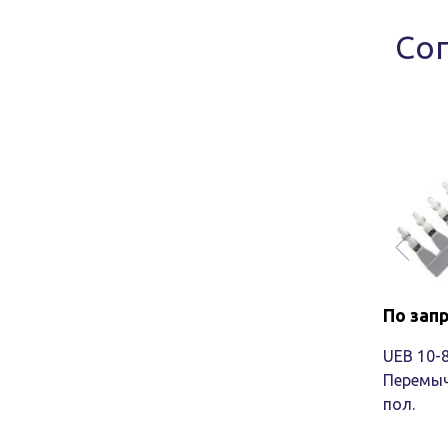
Со
По зап
UEB 10-8
Перемыч
пол.