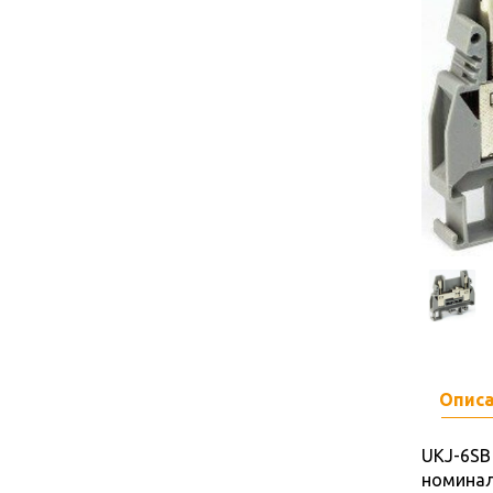
Опис
UKJ-6SB 
номиналь