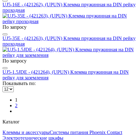
UJ5-16E - (421262), (UPUN) Клемма пружинная на DIN рейку
проходная
По запросу
UJ5-35E - (421263), (UPUN) Клемма пружинная на DIN рейку
проходная
По запросу
UJ5-1.5JDE - (421264), (UPUN) Клемма пружинная на DIN
рейку для заземления
Показывать по:
1
2
Каталог
Клеммы и аксессуары
Системы питания Phoenix Contact
Электротехнические шкафы