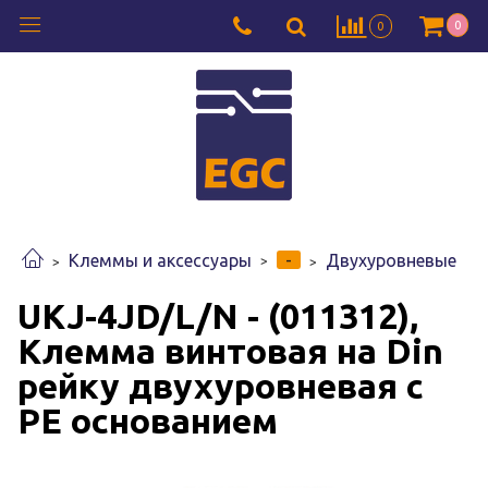
0
0
-
Клеммы и аксессуары
Двухуровневые
UKJ-4JD/L/N - (011312),
Клемма винтовая на Din
рейку двухуровневая с
PE основанием