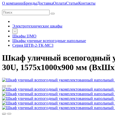
О компании
Бренды
Доставка
Оплата
Статьи
Контакты
Электротехнические шкафы
-
Шкафы ЦМО
Шкафы уличные всепогодные напольные
Серия ШТВ-2-ТК-МС3
Шкаф уличный всепогодный 
30U, 1575х1000х900 мм (ВхШхГ