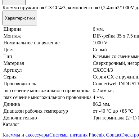
Клемма пружинная CXCC4/3, компонентная 0,2-4mm2/1000V для
Характеристики
Ширина
6 мм.
Монтаж
DIN-рейка 35 x 7.5 
Номинальное напряжение
1000 V
Цвет
Серый
Тип
Клеммы со сменными
Материал
Сверхпрочный, негор
Артикул
CXCC4/3
Серия
Серия CX с пружинн
Производитель
Connectwell INDUST
min сечение многожильного проводника
0.2 мм.кв.
max сечение многожильного проводника
4 мм.
Длинна
86.2 мм.
Диапазон рабочих температур
от -40 °C до +85 °C
Дополнительно
Три терминала (2+1) 0
Каталог
Клеммы и аксессуары
Системы питания Phoenix Contact
Электро