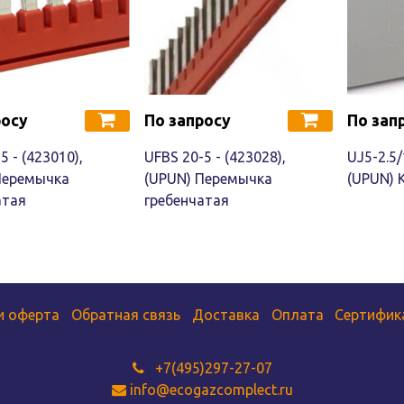
росу
По запросу
По зап
5 - (423010),
UFBS 20-5 - (423028),
UJ5-2.5/
Перемычка
(UPUN) Перемычка
(UPUN) 
атая
гребенчатая
и оферта
Обратная связь
Доставка
Оплата
Сертифик
+7(495)297-27-07
info@ecogazcomplect.ru