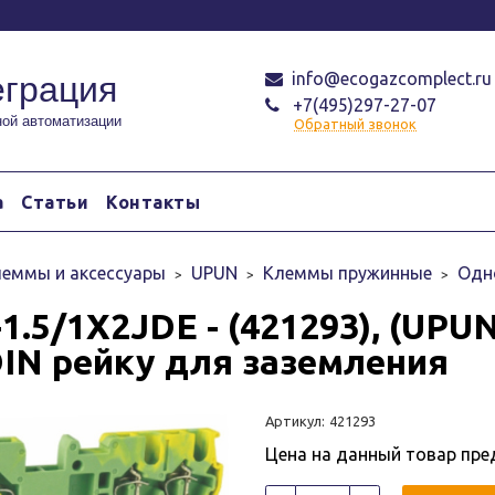
info@ecogazcomplect.ru
еграция
+7(495)297-27-07
ой автоматизации
Обратный звонок
а
Статьи
Контакты
еммы и аксессуары
UPUN
Клеммы пружинные
Одн
-1.5/1X2JDE - (421293), (UP
DIN рейку для заземления
Артикул:
421293
Цена на данный товар пре