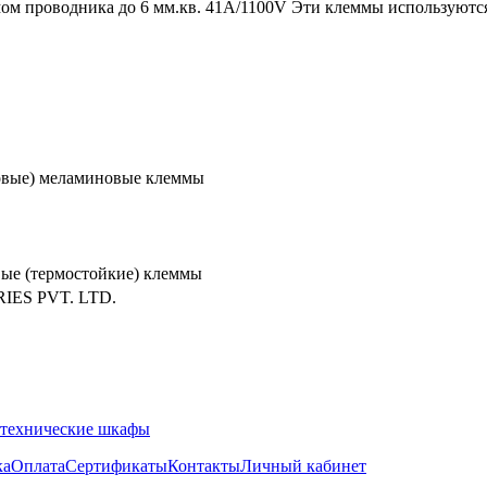
м проводника до 6 мм.кв. 41A/1100V Эти клеммы используются 
овые) меламиновые клеммы
ые (термостойкие) клеммы
RIES PVT. LTD.
технические шкафы
ка
Оплата
Сертификаты
Контакты
Личный кабинет