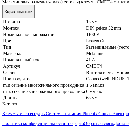
Меламиновая разъединяемая (тестовая) клемма CMDT4 с зажимо
Характеристики
Ширина
13 мм.
Монтаж
DIN-рейка 32 mm
Номинальное напряжение
1100 V
Цвет
Бежевый
Тип
Разъединяемые (тест
Материал
Melamine
Номинальный ток
41 А
Артикул
CMDT4
Серия
Винтовые меламинов
Производитель
Connectwell INDUST
min сечение многожильного проводника
1.5 мм.кв.
max сечение многожильного проводника
6 мм.кв.
Длинна
68 мм.
Каталог
Клеммы и аксессуары
Системы питания Phoenix Contact
Электро
Политика конфиденциальности и оферта
Обратная связь
Достав