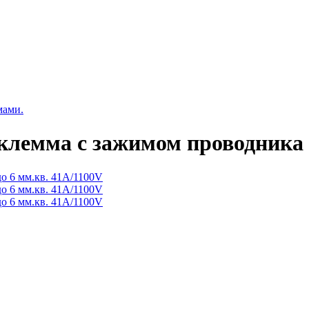
мами.
лемма с зажимом проводника д