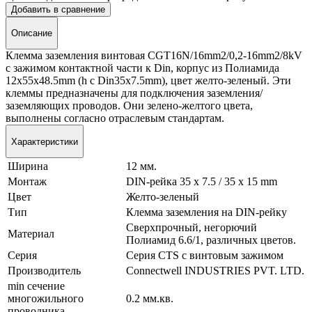
Добавить в сравнение
Описание
Клемма заземления винтовая CGT16N/16mm2/0,2-16mm2/8kV
с зажимом контактной части к Din, корпус из Полиамида
12х55х48.5mm (h c Din35x7.5mm), цвет желто-зеленый. Эти
клеммы предназначены для подключения заземления/
заземляющих проводов. Они зелено-желтого цвета,
выполнены согласно отраслевым стандартам.
Характеристики
Ширина
12 мм.
Монтаж
DIN-рейка 35 x 7.5 / 35 x 15 mm
Цвет
Желто-зеленый
Тип
Клемма заземления на DIN-рейку
Сверхпрочный, негорючий
Материал
Полиамид 6.6/1, различных цветов.
Серия
Серия CTS с винтовым зажимом
Производитель
Connectwell INDUSTRIES PVT. LTD.
min сечение
многожильного
0.2 мм.кв.
проводника