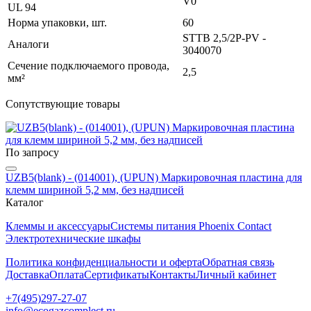
V0
UL 94
Норма упаковки, шт.
60
STTB 2,5/2P-PV -
Аналоги
3040070
Сечение подключаемого провода,
2,5
мм²
Сопутствующие товары
По запросу
UZB5(blank) - (014001), (UPUN) Маркировочная пластина для
клемм шириной 5,2 мм, без надписей
Каталог
Клеммы и аксессуары
Системы питания Phoenix Contact
Электротехнические шкафы
Политика конфиденциальности и оферта
Обратная связь
Доставка
Оплата
Сертификаты
Контакты
Личный кабинет
+7(495)297-27-07
info@ecogazcomplect.ru